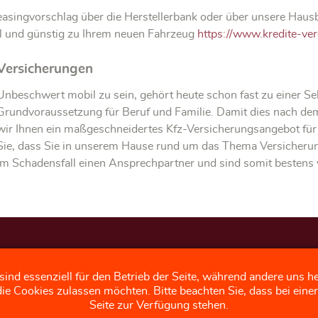
easingvorschlag über die Herstellerbank oder über unsere Haus
l und günstig zu Ihrem neuen Fahrzeug
https://www.kredite-ver
Versicherungen
Unbeschwert mobil zu sein, gehört heute schon fast zu einer Selb
Grundvoraussetzung für Beruf und Familie. Damit dies nach dem
wir Ihnen ein maßgeschneidertes Kfz-Versicherungsangebot für 
Sie, dass Sie in unserem Hause rund um das Thema Versicherun
im Schadensfall einen Ansprechpartner und sind somit bestens 
Impressum
F
sind essenziell für den Betrieb der Seite, während andere uns h
die Cookies zulassen möchten. Bitte beachten Sie, dass bei ein
Datenschutz
B
Seite zur Verfügung stehen.
Fahrzeuge bei Mobile.de
b