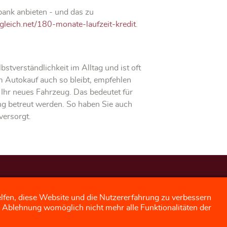
bank anbieten - und das zu
gleich.net/180-monate-laufzeit-kredit
.
stverständlichkeit im Alltag und ist oft
 Autokauf auch so bleibt, empfehlen
Ihr neues Fahrzeug. Das bedeutet für
g betreut werden. So haben Sie auch
versorgt.
acebook
:
elfen, diese Website und die Nutzererfahrung zu verbessern
er Ablehnung womöglich nicht mehr alle Funktionalitäten der
esuchen Sie uns doch auch
ei Facebook für aktuelle News und