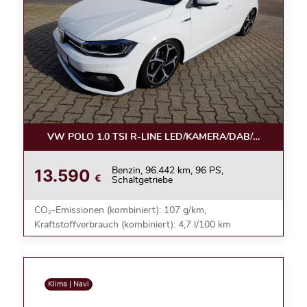
VW POLO 1.0 TSI R-LINE LED/KAMERA/DAB/ACC/17ZOL
13.590
Benzin, 96.442 km, 96 PS,
€
Schaltgetriebe
CO₂-Emissionen (kombiniert): 107 g/km,
Kraftstoffverbrauch (kombiniert): 4,7 l/100 km
Klima | Navi