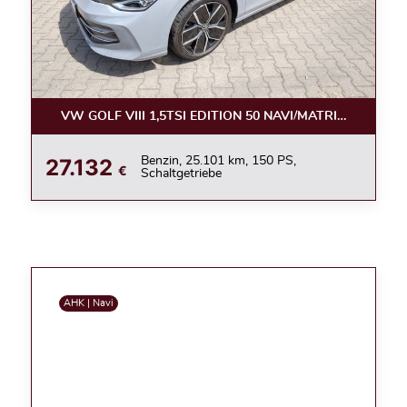
VW GOLF VIII 1,5TSI EDITION 50 NAVI/MATRIX/360°/ACC
27.132
Benzin, 25.101 km, 150 PS,
€
Schaltgetriebe
AHK | Navi