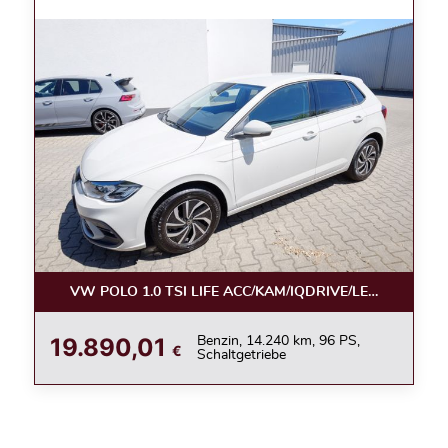
VW POLO 1.0 TSI LIFE ACC/KAM/IQDRIVE/LED/APPC/LE
19.890,01
Benzin, 14.240 km, 96 PS,
€
Schaltgetriebe