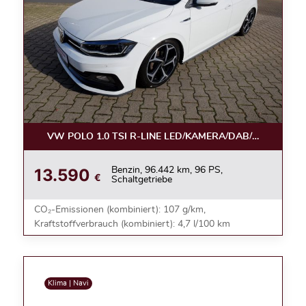
VW POLO 1.0 TSI R-LINE LED/KAMERA/DAB/ACC/17ZOL
13.590
Benzin, 96.442 km, 96 PS,
€
Schaltgetriebe
CO₂-Emissionen (kombiniert): 107 g/km,
Kraftstoffverbrauch (kombiniert): 4,7 l/100 km
Klima | Navi