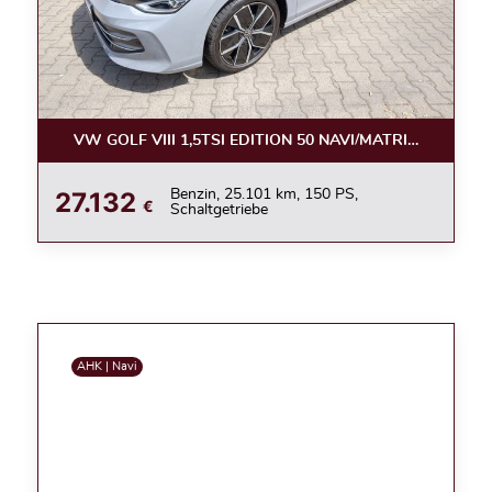
VW GOLF VIII 1,5TSI EDITION 50 NAVI/MATRIX/360°/ACC
27.132
Benzin, 25.101 km, 150 PS,
€
Schaltgetriebe
AHK | Navi