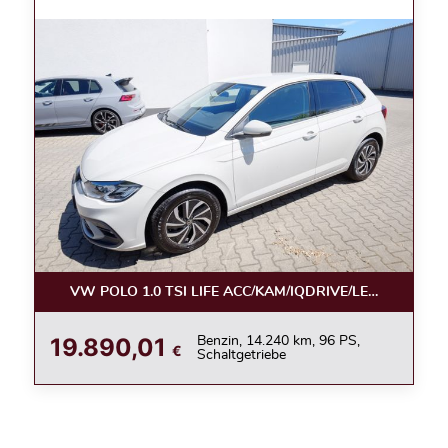
VW POLO 1.0 TSI LIFE ACC/KAM/IQDRIVE/LED/APPC/LE
19.890,01
Benzin, 14.240 km, 96 PS,
€
Schaltgetriebe