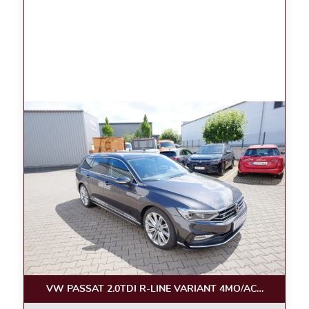
VW PASSAT 2.0TDI R-LINE VARIANT 4MO/ACC/AHK/19 