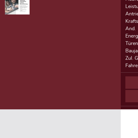
Leist
Antri
Krafts
And.
Energ
Türen 
Bauja
Zul. 
Fahre