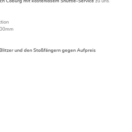
ch Coburg mit kostenlosem Shuttle-Service
zu uns.
ktion
 400mm
litzer und den Stoßfängern gegen Aufpreis