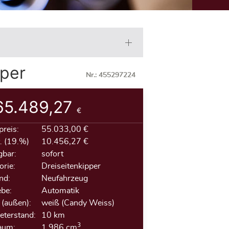
per
Nr.: 455297224
5.489,27
€
preis:
55.033,00 €
 (19.%)
10.456,27 €
gbar:
sofort
orie:
Dreiseitenkipper
nd:
Neufahrzeug
ebe:
Automatik
 (außen):
weiß (Candy Weiss)
eterstand:
10 km
3
aum:
1.986 cm