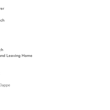
rer
ach
ch
und Leaving Home
t
Klappe