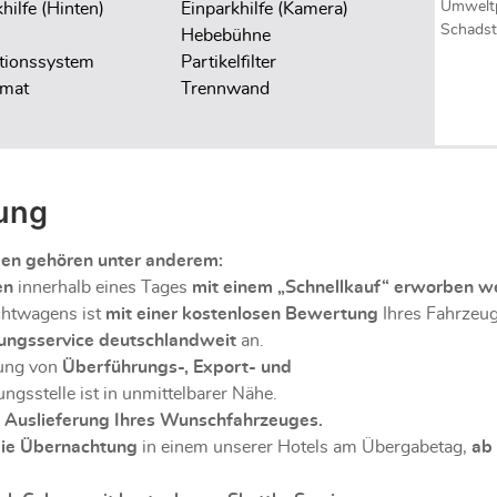
Umweltp
hilfe (Hinten)
Einparkhilfe (Kamera)
Schadst
Hebebühne
tionssystem
Partikelfilter
mat
Trennwand
ung
gen gehören unter anderem:
en
innerhalb eines Tages
mit einem „Schnellkauf“ erworben w
chtwagens ist
mit einer kostenlosen Bewertung
Ihres Fahrzeu
ungsservice deutschlandweit
an.
lung von
Überführungs-, Export- und
ngsstelle ist in unmittelbarer Nähe.
 Auslieferung Ihres Wunschfahrzeuges.
eie Übernachtung
in einem unserer Hotels am Übergabetag,
ab