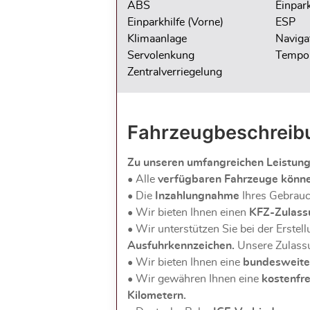
ABS
Einpark
Einparkhilfe (Vorne)
ESP
Klimaanlage
Naviga
Servolenkung
Tempo
Zentralverriegelung
Fahrzeug­beschreib
Zu unseren umfangreichen Leistun
• Alle
verfügbaren Fahrzeuge könn
• Die
Inzahlungnahme
Ihres Gebrau
• Wir bieten Ihnen einen
KFZ-Zulass
• Wir unterstützen Sie bei der Erstel
Ausfuhrkennzeichen.
Unsere Zulassu
• Wir bieten Ihnen eine
bundesweite
• Wir gewähren Ihnen eine
kostenfr
Kilometern.