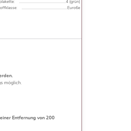
lakette:
4 (grün)
offklasse:
Euro6e
erden.
gs möglich.
 einer Entfernung von 200