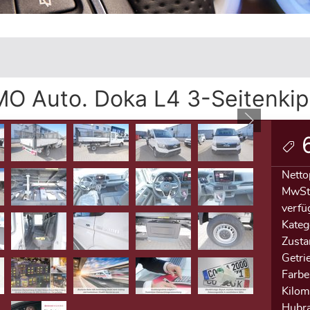
O Auto. Doka L4 3-Seitenkip
6
Netto
MwSt.
verfü
Kateg
Zusta
Getri
Farbe
Kilom
Hubr