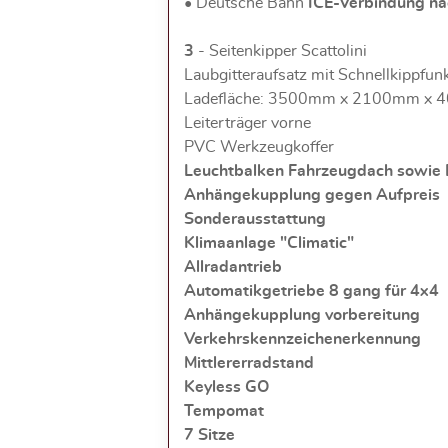
• Deutsche Bahn
ICE-Verbindung na
3
- Seitenkipper Scattolini
Laubgitteraufsatz mit Schnellkippfun
Ladefläche: 3500mm x 2100mm x
Leiterträger vorne
PVC Werkzeugkoffer
Leuchtbalken Fahrzeugdach sowie B
Anhängekupplung gegen Aufpreis
Sonderausstattung
Klimaanlage "Climatic"
Allradantrieb
Automatikgetriebe 8 gang für 4x4
Anhängekupplung vorbereitung
Verkehrskennzeichenerkennung
Mittlererradstand
Keyless GO
Tempomat
7 Sitze