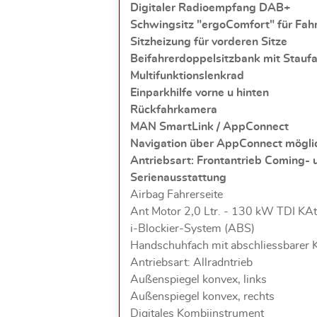
Digitaler Radioempfang DAB+
Schwingsitz "ergoComfort" für Fah
Sitzheizung für vorderen Sitze
Beifahrerdoppelsitzbank mit Stauf
Multifunktionslenkrad
Einparkhilfe vorne u hinten
Rückfahrkamera
MAN SmartLink / AppConnect
Navigation über AppConnect mögli
Antriebsart: Frontantrieb
Coming- 
Serienausstattung
Airbag Fahrerseite
Ant Motor 2,0 Ltr. - 130 kW TDI KA
i-Blockier-System (ABS)
Handschuhfach mit abschliessbarer 
Antriebsart: Allradntrieb
Außenspiegel konvex, links
Außenspiegel konvex, rechts
Digitales Kombiinstrument