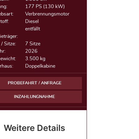
ung:
177 PS (130 kW)
ebsart:
Verbrennungsmotor
toff:
Diesel
entfällt
ieträger:
/ Sitze:
7 Sitze
hr:
2026
Gewicht:
3.500 kg
rhaus:
Doppelkabine
PROBEFAHRT / ANFRAGE
INZAHLUNGNAHME
Weitere Details