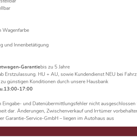
stellbar
llbar
in Wagenfarbe
ng und Innenbetätigung
htwagen-Garantie
bis zu 5 Jahre
e ab Erstzulassung. HU + AU, sowie Kundendienst NEU bei Fah
 zu günstigen Konditionen durch unsere Hausbank
 u.13:00-17:00
n Eingabe- und Datenübermittlungsfehler nicht ausgeschlossen 
heit dar. Änderungen, Zwischenverkauf und Irrtümer vorbehalte
r Garantie-Service-GmbH – liegen im Autohaus aus